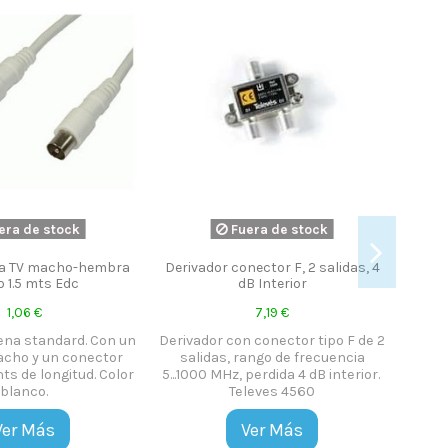
era de stock
Fuera de stock
na TV macho-hembra
Derivador conector F, 2 salidas, 4
o 1.5 mts Edc
dB Interior
1,06 €
7,19 €
ena standard. Con un
Derivador con conector tipo F de 2
cho y un conector
salidas, rango de frecuencia
ts de longitud. Color
5...1000 MHz, perdida 4 dB interior.
blanco.
Televes 4560
Ver Más
Ver Más