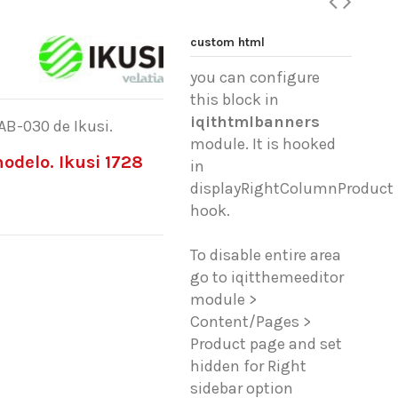
custom html
you can configure
this block in
iqithtmlbanners
AB-030 de Ikusi.
module. It is hooked
odelo. Ikusi 1728
in
displayRightColumnProduct
hook.
To disable entire area
go to iqitthemeeditor
module >
Content/Pages >
Product page and set
hidden for Right
sidebar option