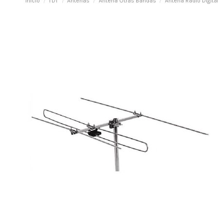
Inicio
TDT
Antenas
Antena Otras Bandas
Antena Radio Digital