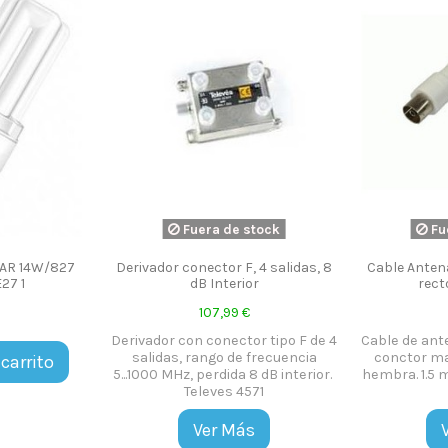
Fuera de stock
Fu
AR 14W/827
Derivador conector F, 4 salidas, 8
Cable Ante
27 1
dB Interior
rect
107,99 €
Derivador con conector tipo F de 4
Cable de ant
salidas, rango de frecuencia
conctor ma
 carrito
5...1000 MHz, perdida 8 dB interior.
hembra. 1.5 m
Televes 4571
Ver Más