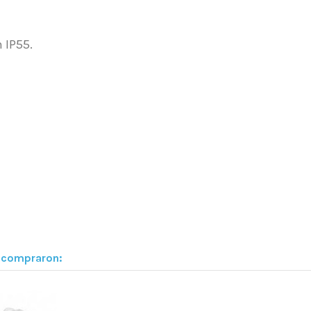
n IP55.
n compraron: