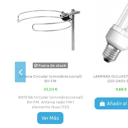
Fuera de stock
8 RC-
Antena Circular (omnidireccional)
LAMPARA DULUXST
BII-FM
220-240V E
7x8
35,03 €
9,68 €
ste
ANTENA Circular (omnidireccional)
o por
BII-FM. Antena radio FM 1
 Para
Añadir al
elemento Ikusi 1725
pinche
Ver Más