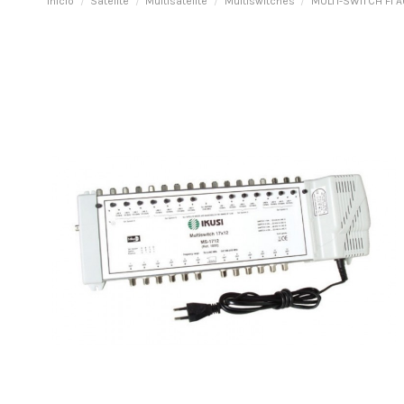
Inicio
Satélite
Multisatélite
Multiswitches
MULTI-SWITCH FI 