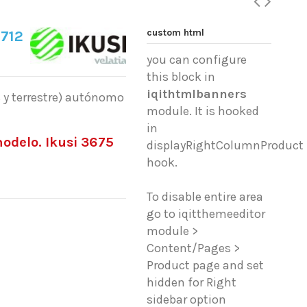
custom html
712
you can configure
this block in
iqithtmlbanners
s y terrestre) autónomo
module. It is hooked
in
odelo. Ikusi 3675
displayRightColumnProduct
hook.
To disable entire area
go to iqitthemeeditor
module >
Content/Pages >
Product page and set
hidden for Right
sidebar option