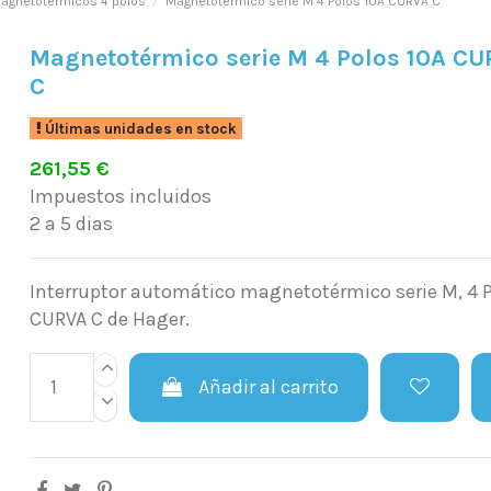
agnetotérmicos 4 polos
Magnetotérmico serie M 4 Polos 10A CURVA C
Magnetotérmico serie M 4 Polos 10A C
C
Últimas unidades en stock
261,55 €
Impuestos incluidos
2 a 5 dias
Interruptor automático magnetotérmico serie M, 4 Po
CURVA C de Hager.
Añadir al carrito