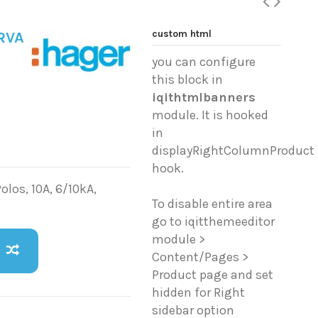
custom html
URVA
you can configure
this block in
iqithtmlbanners
module. It is hooked
in
displayRightColumnProduct
hook.
los, 10A, 6/10kA,
To disable entire area
go to iqitthemeeditor
module >
Content/Pages >
Product page and set
hidden for Right
sidebar option