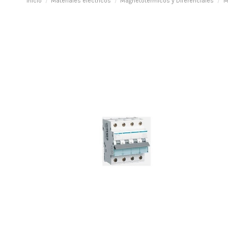
Inicio
Materiales eléctricos
Magnetotermicos y Diferenciales
M