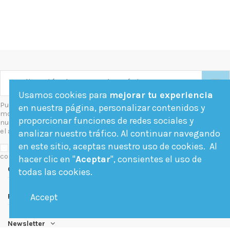
Usamos cookies para
mejorar tu experiencia
Puede darse de baja en cualquier
en nuestra página, personalizar contenidos y
momento. Para ello, consulte
proporcionar funciones de redes sociales y
nuestra información de contacto en
el aviso legal.
analizar nuestro tráfico. Al continuar navegando
en este sitio, aceptas nuestro uso de cookies. Al
Acepto las condiciones generales y la política de
confidencialidad
hacer clic en "
Aceptar
", consientes el uso de
Contact us
todas las cookies.
Accept
Follow us
Newsletter