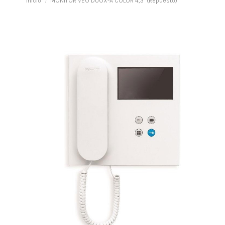
Inicio
MONITOR VEO DUOX-A COLOR 4,3" (Repuesto)