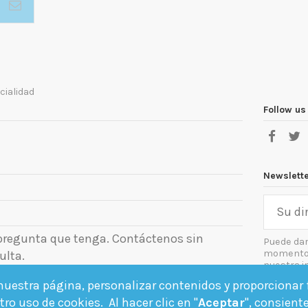
cialidad
Follow us
Newslett
 pregunta que tenga. Contáctenos sin
Puede dar
momento. 
ulta.
nuestra i
el aviso le
uestra página, personalizar contenidos y proporcionar f
Acept
ro uso de cookies. Al hacer clic en "
Aceptar
", consient