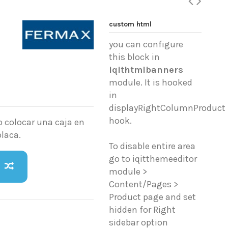
custom html
you can configure
this block in
iqithtmlbanners
module. It is hooked
in
displayRightColumnProduct
hook.
o colocar una caja en
placa.
To disable entire area
go to iqitthemeeditor
module >
Content/Pages >
Product page and set
hidden for Right
sidebar option