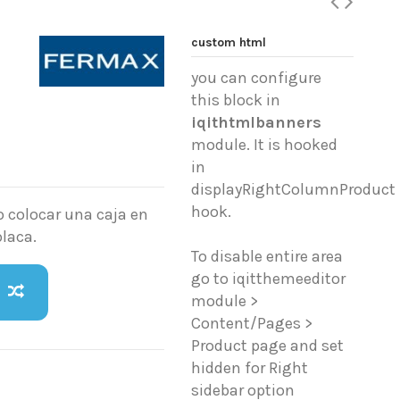
custom html
you can configure
this block in
iqithtmlbanners
module. It is hooked
in
displayRightColumnProduct
hook.
o colocar una caja en
placa.
To disable entire area
go to iqitthemeeditor
module >
Content/Pages >
Product page and set
hidden for Right
sidebar option