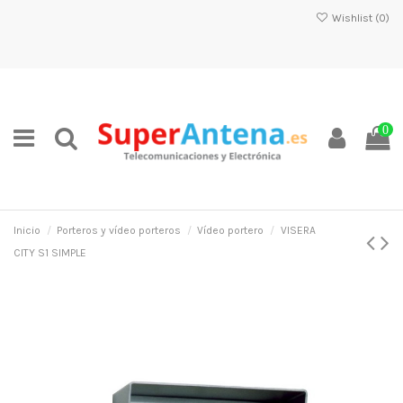
Wishlist (
0
)
0
Inicio
Porteros y vídeo porteros
Vídeo portero
VISERA
CITY S1 SIMPLE