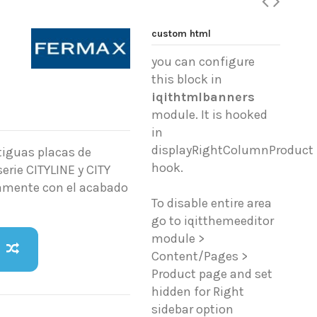
custom html
you can configure
this block in
iqithtmlbanners
module. It is hooked
in
displayRightColumnProduct
tiguas placas de
hook.
erie CITYLINE y CITY
tamente con el acabado
To disable entire area
go to iqitthemeeditor
module >
Content/Pages >
Product page and set
hidden for Right
sidebar option