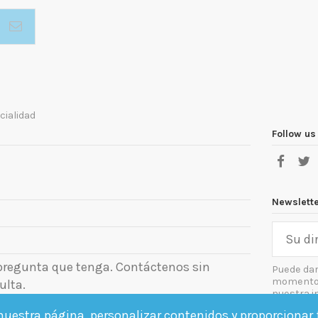
cialidad
Follow us
Newslett
 pregunta que tenga. Contáctenos sin
Puede dar
momento. 
ulta.
nuestra i
el aviso le
uestra página, personalizar contenidos y proporcionar f