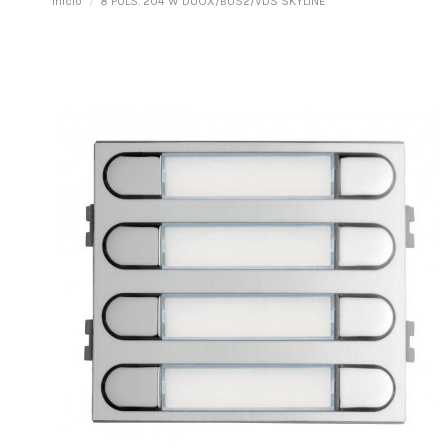
Inicio
8 PULS. 204 W DUOX/BUS2/VDS SKYLINE