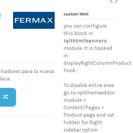
custom html
E
you can configure
this block in
iqithtmlbanners
module. It is hooked
in
displayRightColumnProduct
hook.
lsadores para la nueva
laca.
To disable entire area
go to iqitthemeeditor
module >
Content/Pages >
Product page and set
hidden for Right
sidebar option