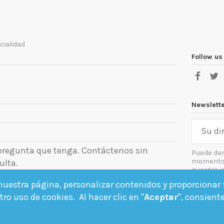
cialidad
Follow us
Newslett
 pregunta que tenga. Contáctenos sin
Puede dar
momento. 
ulta.
nuestra i
el aviso le
uestra página, personalizar contenidos y proporcionar f
Acept
ro uso de cookies. Al hacer clic en "
Aceptar
", consient