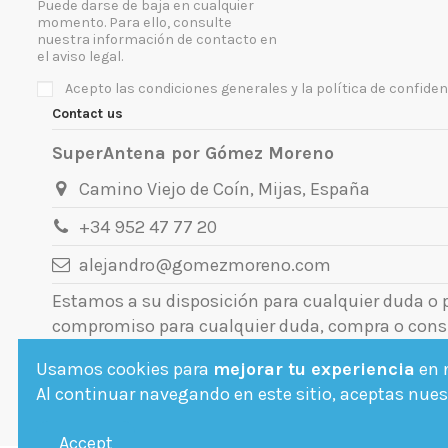
Puede darse de baja en cualquier
momento. Para ello, consulte
nuestra información de contacto en
el aviso legal.
Acepto las condiciones generales y la política de confiden
Contact us
SuperAntena por Gómez Moreno
Camino Viejo de Coín, Mijas, España
+34 952 47 77 20
alejandro@gomezmoreno.com
Estamos a su disposición para cualquier duda o
compromiso para cualquier duda, compra o cons
Usamos cookies para
mejorar tu experiencia
en n
Al continuar navegando en este sitio, aceptas nuest
Accept