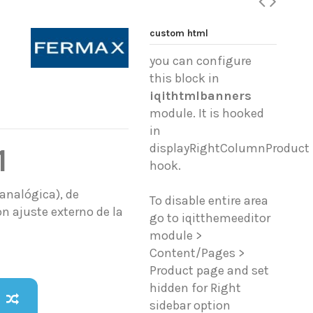
custom html
you can configure
this block in
iqithtmlbanners
module. It is hooked
in
displayRightColumnProduct
1
hook.
 analógica), de
To disable entire area
n ajuste externo de la
go to iqitthemeeditor
module >
Content/Pages >
Product page and set
hidden for Right
sidebar option