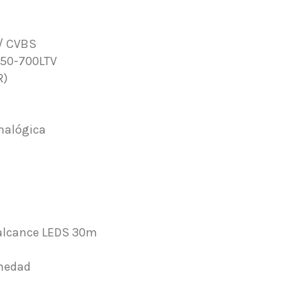
 / CVBS
650-700LTV
R)
analógica
, alcance LEDS 30m
umedad