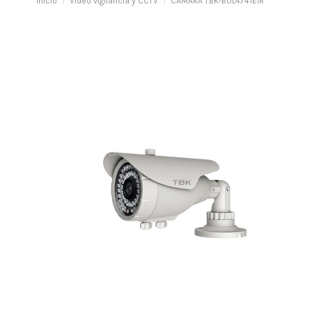
Inicio
Vídeo vigilancia y CCTV
CAMARA TBK-BUL4741EIR