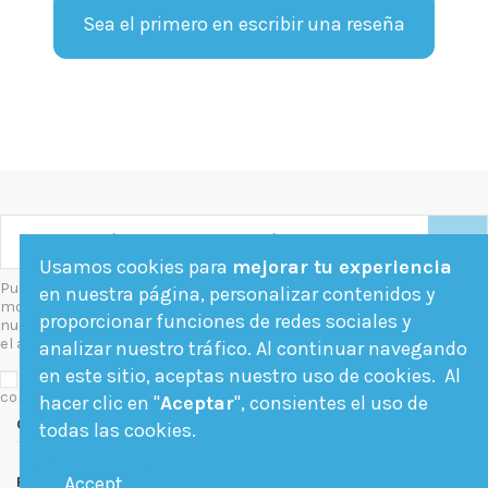
Sea el primero en escribir una reseña
Usamos cookies para
mejorar tu experiencia
Puede darse de baja en cualquier
en nuestra página, personalizar contenidos y
momento. Para ello, consulte
proporcionar funciones de redes sociales y
nuestra información de contacto en
el aviso legal.
analizar nuestro tráfico. Al continuar navegando
en este sitio, aceptas nuestro uso de cookies. Al
Acepto las condiciones generales y la política de
confidencialidad
hacer clic en "
Aceptar
", consientes el uso de
Contact us
todas las cookies.
Accept
Follow us