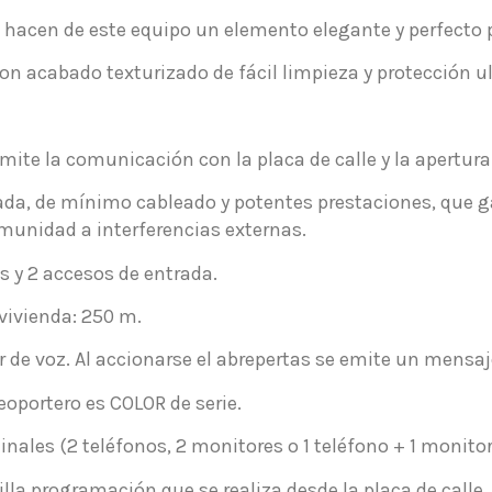
s hacen de este equipo un elemento elegante y perfecto 
on acabado texturizado de fácil limpieza y protección ult
mite la comunicación con la placa de calle y la apertura 
ada, de mínimo cableado y potentes prestaciones, que g
munidad a interferencias externas.
s y 2 accesos de entrada.
vivienda: 250 m.
 de voz. Al accionarse el abrepertas se emite un mensaje:
eoportero es COLOR de serie.
nales (2 teléfonos, 2 monitores o 1 teléfono + 1 monitor
illa programación que se realiza desde la placa de call