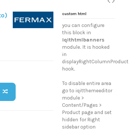
custom html
to)
you can configure
this block in
iqithtmlbanners
module. It is hooked
in
displayRightColumnProduct
hook.
To disable entire area
go to iqitthemeeditor
module >
Content/Pages >
Product page and set
hidden for Right
sidebar option