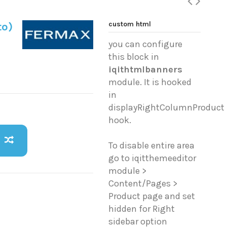
custom html
to)
you can configure
this block in
iqithtmlbanners
module. It is hooked
in
displayRightColumnProduct
hook.
To disable entire area
go to iqitthemeeditor
module >
Content/Pages >
Product page and set
hidden for Right
sidebar option