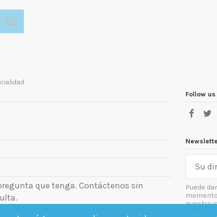
cialidad
Follow us
Newslett
 pregunta que tenga. Contáctenos sin
Puede dar
momento. 
ulta.
nuestra i
el aviso le