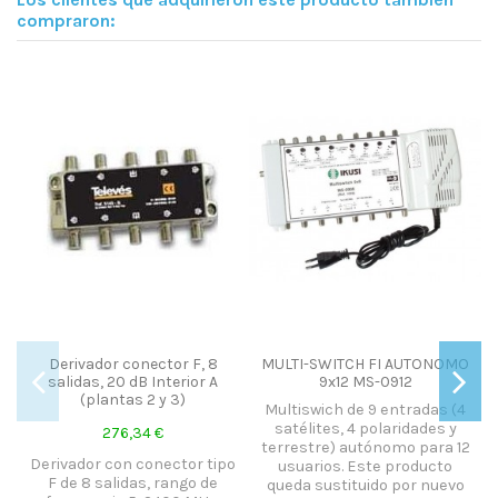
compraron:
Fuera de stock
F, 8
MULTI-SWITCH FI AUTONOMO
Derivador conector F, 2
ior A
9x12 MS-0912
salidas, 20 dB Interior
Multiswich de 9 entradas (4
6,90 €
satélites, 4 polaridades y
terrestre) autónomo para 12
Derivador con conector ti
or tipo
usuarios. Este producto
F de 2 salidas, rango de
o de
queda sustituido por nuevo
frecuencia 5...1000 MHz,