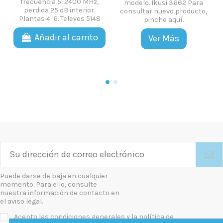
 MHz,
modelo. Ikusi 3662 Para
perdida 20 dB interior.
ior.
consultar nuevo producto,
Televes 4565
s 5148
pinche aquí.
Ver Más
rito
Ver Más
Puede darse de baja en cualquier
momento. Para ello, consulte
nuestra información de contacto en
el aviso legal.
Acepto las condiciones generales y la política de