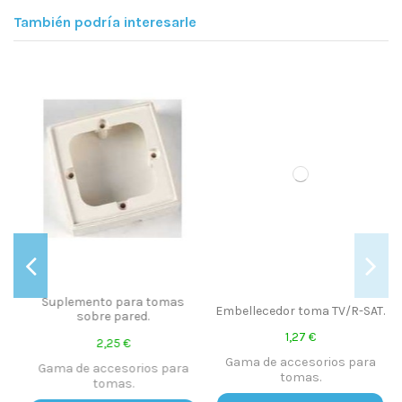
También podría interesarle
T
Suplemento para tomas
Embellecedor toma TV/R-SAT.
sobre pared.
1,27 €
2,25 €
Gama de accesorios para
Gama de accesorios para
tomas.
6
tomas.