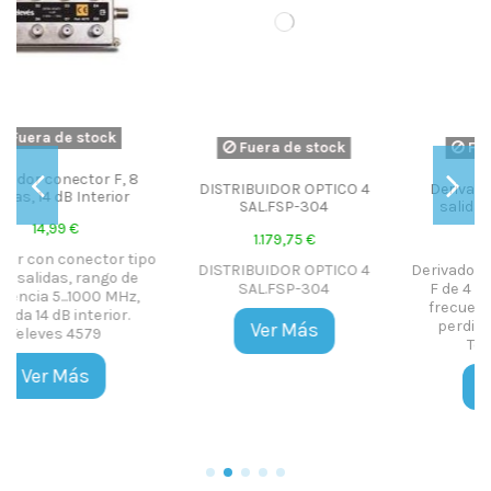
Fuera de stock
Fuera de stock
DISTRIBUIDOR OPTICO 4
Derivador conector F, 4
SAL.FSP-304
salidas, 11 dB Interior
1.179,75 €
9,21 €
o
DISTRIBUIDOR OPTICO 4
Derivador con conector tipo
SAL.FSP-304
F de 4 salidas, rango de
frecuencia 5...1000 MHz,
perdida 11 dB interior.
Ver Más
Televes 4572
Ver Más