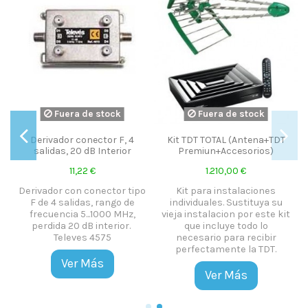
Fuera de stock
Fuera de stock
Derivador conector F, 4
Kit TDT TOTAL (Antena+TDT
salidas, 20 dB Interior
Premiun+Accesorios)
11,22 €
1.210,00 €
o
Derivador con conector tipo
Kit para instalaciones
F de 4 salidas, rango de
individuales. Sustituya su
frecuencia 5...1000 MHz,
vieja instalacion por este kit
perdida 20 dB interior.
que incluye todo lo
Televes 4575
necesario para recibir
perfectamente la TDT.
Ver Más
Ver Más