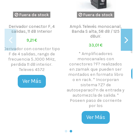
 stock
Fuera de sto
monocanal,
Soporte de mastil para
Cuadro estanco Pol
8 dB / 125
chimenea. Tubular
405X650X200
28,52 €
284,35 €
€
Soporte tubular doble de m?
Cuadro estanco 
adores
stil con tirafondo de cable
polyester con puerta 
es con
para chimenea
cerradura de Gewi
realizados
Medidas 405X650X
pueden ser
Protección IP65
Añadir al carrito
rmato libro
ncorporan
Ver Más
Z? de
e entrada y
salida. *
 corriente
s
ás