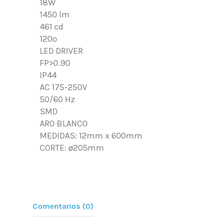
18W
1450 lm
461 cd
120º
LED DRIVER
FP>0.90
IP44
AC 175-250V
50/60 Hz
SMD
ARO BLANCO
MEDIDAS: 12mm x 600mm
CORTE: ø205mm
Comentarios (0)