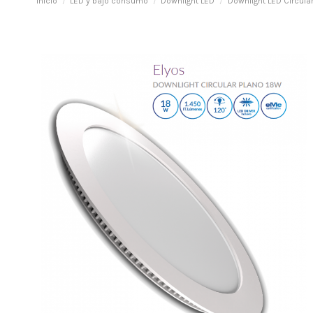
Inicio
LED y bajo consumo
Downlight LED
Downlight LED Circula