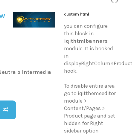
custom html
8W
you can configure
this block in
iqithtmlbanners
module. It is hooked
in
displayRightColumnProduct
hook.
Neutra o Intermedia
To disable entire area
go to iqitthemeeditor
module >
Content/Pages >
Product page and set
hidden for Right
sidebar option