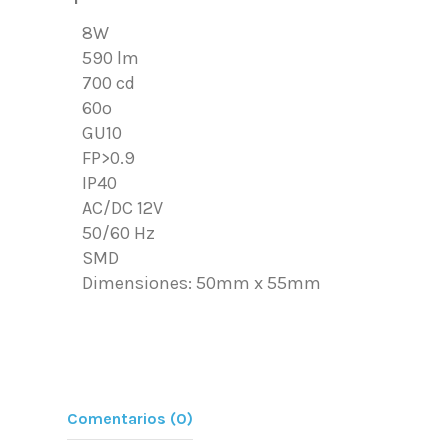
8W
590 lm
700 cd
60º
GU10
FP>0.9
IP40
AC/DC 12V
50/60 Hz
SMD
Dimensiones: 50mm x 55mm
Comentarios (0)