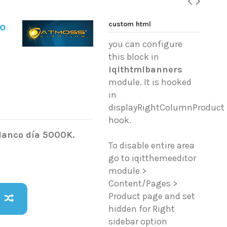
custom html
lo
you can configure
this block in
iqithtmlbanners
module. It is hooked
in
displayRightColumnProduct
hook.
lanco día 5000K.
To disable entire area
go to iqitthemeeditor
module >
Content/Pages >
Product page and set
hidden for Right
sidebar option