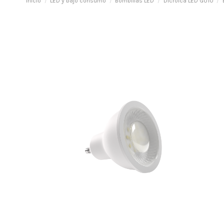
Inicio
LED y bajo consumo
Bombillas LED
Dicroica LED GU10