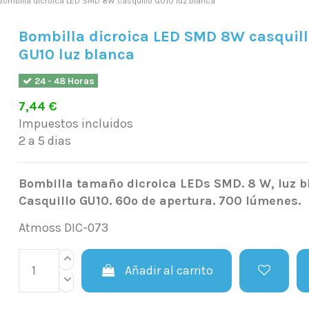
Bombilla dicroica LED SMD 8W casquillo GU10 luz blanca
Bombilla dicroica LED SMD 8W casquil
GU10 luz blanca
24 - 48 Horas
7,44 €
Impuestos incluidos
2 a 5 dias
Bombilla tamaño dicroica LEDs SMD. 8 W, luz b
Casquillo GU10. 60º de apertura. 700 lúmenes.
Atmoss DIC-073
Añadir al carrito