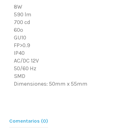
8W
590 lm
700 cd
60º
GU10
FP>0.9
IP40
AC/DC 12V
50/60 Hz
SMD
Dimensiones: 50mm x 55mm
Comentarios (0)