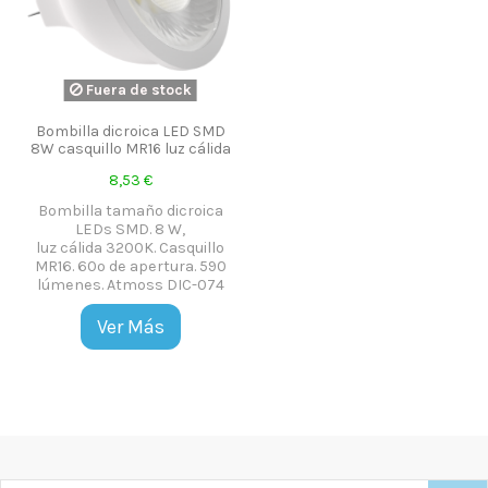
Fuera de stock
Bombilla dicroica LED SMD
8W casquillo MR16 luz cálida
8,53 €
Bombilla tamaño dicroica
LEDs SMD. 8 W,
luz cálida 3200K. Casquillo
MR16. 60º de apertura. 590
lúmenes. Atmoss DIC-074
Ver Más