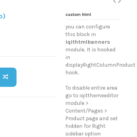
custom html
o)
you can configure
this block in
iqithtmlbanners
module. It is hooked
in
displayRightColumnProduct
hook.
To disable entire area
go to iqitthemeeditor
module >
Content/Pages >
Product page and set
hidden for Right
sidebar option